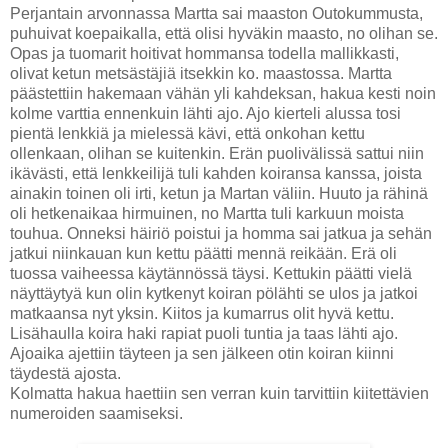
Perjantain arvonnassa Martta sai maaston Outokummusta,
puhuivat koepaikalla, että olisi hyväkin maasto, no olihan se.
Opas ja tuomarit hoitivat hommansa todella mallikkasti,
olivat ketun metsästäjiä itsekkin ko. maastossa. Martta
päästettiin hakemaan vähän yli kahdeksan, hakua kesti noin
kolme varttia ennenkuin lähti ajo. Ajo kierteli alussa tosi
pientä lenkkiä ja mielessä kävi, että onkohan kettu
ollenkaan, olihan se kuitenkin. Erän puolivälissä sattui niin
ikävästi, että lenkkeilijä tuli kahden koiransa kanssa, joista
ainakin toinen oli irti, ketun ja Martan väliin. Huuto ja rähinä
oli hetkenaikaa hirmuinen, no Martta tuli karkuun moista
touhua. Onneksi häiriö poistui ja homma sai jatkua ja sehän
jatkui niinkauan kun kettu päätti mennä reikään. Erä oli
tuossa vaiheessa käytännössä täysi. Kettukin päätti vielä
näyttäytyä kun olin kytkenyt koiran pölähti se ulos ja jatkoi
matkaansa nyt yksin. Kiitos ja kumarrus olit hyvä kettu.
Lisähaulla koira haki rapiat puoli tuntia ja taas lähti ajo.
Ajoaika ajettiin täyteen ja sen jälkeen otin koiran kiinni
täydestä ajosta.
Kolmatta hakua haettiin sen verran kuin tarvittiin kiitettävien
numeroiden saamiseksi.