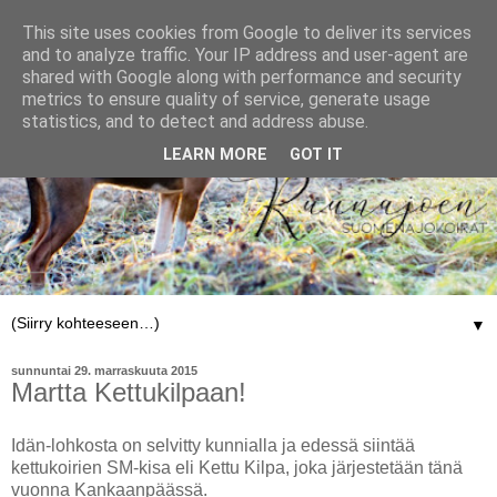
This site uses cookies from Google to deliver its services
and to analyze traffic. Your IP address and user-agent are
shared with Google along with performance and security
metrics to ensure quality of service, generate usage
statistics, and to detect and address abuse.
LEARN MORE
GOT IT
▼
sunnuntai 29. marraskuuta 2015
Martta Kettukilpaan!
Idän-lohkosta on selvitty kunnialla ja edessä siintää
kettukoirien SM-kisa eli Kettu Kilpa, joka järjestetään tänä
vuonna Kankaanpäässä.