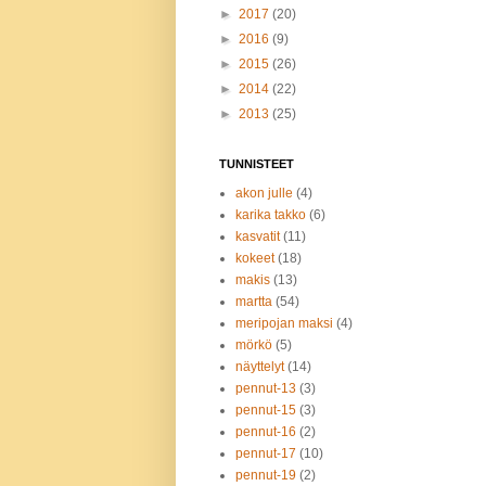
►
2017
(20)
►
2016
(9)
►
2015
(26)
►
2014
(22)
►
2013
(25)
TUNNISTEET
akon julle
(4)
karika takko
(6)
kasvatit
(11)
kokeet
(18)
makis
(13)
martta
(54)
meripojan maksi
(4)
mörkö
(5)
näyttelyt
(14)
pennut-13
(3)
pennut-15
(3)
pennut-16
(2)
pennut-17
(10)
pennut-19
(2)