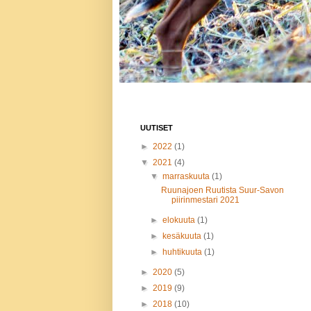
UUTISET
►
2022
(1)
▼
2021
(4)
▼
marraskuuta
(1)
Ruunajoen Ruutista Suur-Savon
piirinmestari 2021
►
elokuuta
(1)
►
kesäkuuta
(1)
►
huhtikuuta
(1)
►
2020
(5)
►
2019
(9)
►
2018
(10)