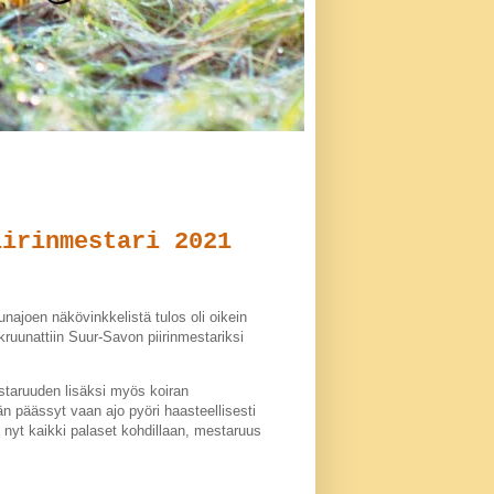
iirinmestari 2021
najoen näkövinkkelistä tulos oli oikein
se kruunattiin Suur-Savon piirinmestariksi
nmestaruuden lisäksi myös koiran
 päässyt vaan ajo pyöri haasteellisesti
li nyt kaikki palaset kohdillaan, mestaruus