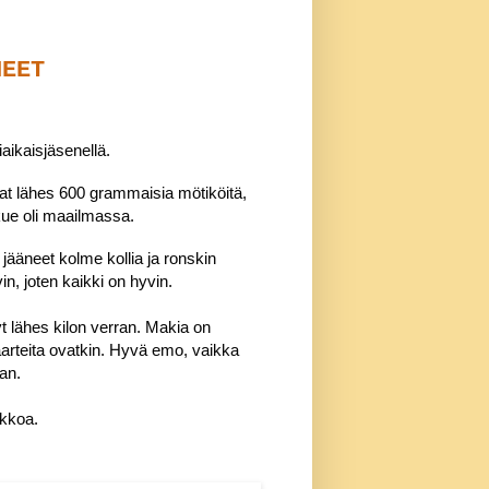
NEET
ikaisjäsenellä.
at lähes 600 grammaisia mötiköitä,
kue oli maailmassa.
 jääneet kolme kollia ja ronskin
, joten kaikki on hyvin.
yt lähes kilon verran. Makia on
 aarteita ovatkin. Hyvä emo, vaikka
aan.
ikkoa.