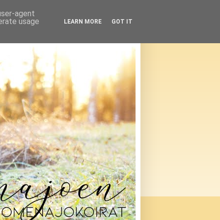
 user-agent
nerate usage
LEARN MORE
GOT IT