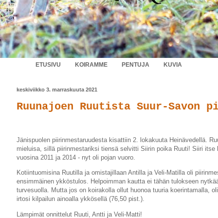
ETUSIVU
KOIRAMME
PENTUJA
KUVIA
keskiviikko 3. marraskuuta 2021
Ruunajoen Ruutista Suur-Savon p
Jänispuolen piirinmestaruudesta kisattiin 2. lokakuuta Heinävedellä. Ruu
mieluisa, sillä piirinmestariksi tiensä selvitti Siirin poika Ruuti! Siiri it
vuosina 2011 ja 2014 - nyt oli pojan vuoro.
Kotiintuomisina Ruutilla ja omistajillaan Antilla ja Veli-Matilla oli piiri
ensimmäinen ykköstulos. Helpoimman kautta ei tähän tulokseen nytkään
turvesuolla. Mutta jos on koirakolla ollut huonoa tuuria koerintamalla, o
irtosi kilpailun ainoalla ykkösellä (76,50 pist.).
Lämpimät onnittelut Ruuti, Antti ja Veli-Matti!