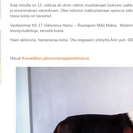
Ikää minulla on 12- viikkoa eli olisin valmis muuttamaan luoksesi vaikka
jo ensimmäisen rokotukseni. Olen tottunut matkustamaan autossa sek
toisia koiria on tavannut.
Vanhemmat KK-17 Viikkineva Humu -- Ruunajoen Milla Makia. Molemm
terveystutkittuja, terveitä koiria.
Haen aktiivista, harrastavaa kotia. Ota reippaasti yhteyttä Ariin puh. 
Hosuli
Kennelliiton jalostustietojärjestelmässä