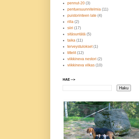
pennut-20
(3)
pentuesuunnitelmia
(11)
puistorinteen late
(4)
rilla
(2)
siiri
(17)
sitäsuntätä
(5)
taika
(11)
terveystulokset
(1)
tittelit
(12)
viikkineva nestori
(2)
viikkineva vilkas
(10)
HAE -->