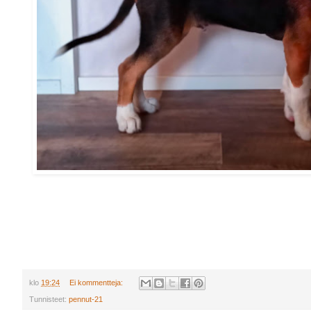
klo
19:24
Ei kommentteja:
Tunnisteet:
pennut-21