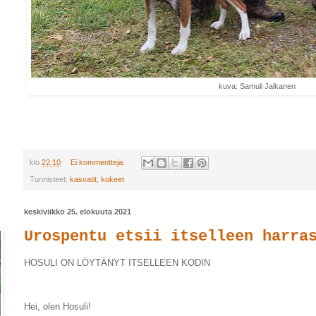
kuva: Samuli Jalkanen
klo
22:10
Ei kommentteja:
Tunnisteet:
kasvatit
,
kokeet
keskiviikko 25. elokuuta 2021
Urospentu etsii itselleen harra
HOSULI ON LÖYTÄNYT ITSELLEEN KODIN
Hei, olen Hosuli!