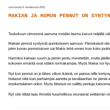
sunnuntai 6. kesäkuuta 2021
MAKIAN JA HUMUN PENNUT ON SYNTY
Toukokuun viimesenä aamuna meidän lauma kasvoi neljällä välia
Makian pennut syntyivät aurinkoiseen aamuun. Pienokaiset oliv
joten kovan ponnistuksen sai Makis tehä ennen kuin koko jouk
Harmiksi katraan suurin ja pienin pentu menetettiin, mutta jälelle
kokonen emäntä ovat sitäkin tormakampia. Myös Makia voi hyvin
Nyt kun pennut on jo lähes viikon ikäisiä, on painoa niille kertyn
hoitanut niitä kuin parhaimpia aarteita ja tavallaanhan ne pieniä
ensikertalainen onkin. Myös läheiset on sallittu pentuja katsom
Nyt sitä riittää taas ihmettä huushollissa seuraavat seittämän vi