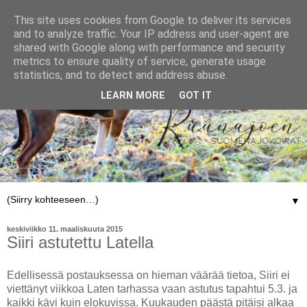
This site uses cookies from Google to deliver its services
and to analyze traffic. Your IP address and user-agent are
shared with Google along with performance and security
metrics to ensure quality of service, generate usage
statistics, and to detect and address abuse.
LEARN MORE
GOT IT
▼
keskiviikko 11. maaliskuuta 2015
Siiri astutettu Latella
Edellisessä postauksessa on hieman väärää tietoa, Siiri ei
viettänyt viikkoa Laten tarhassa vaan astutus tapahtui 5.3. ja
kaikki kävi kuin elokuvissa. Kuukauden päästä pitäisi alkaa