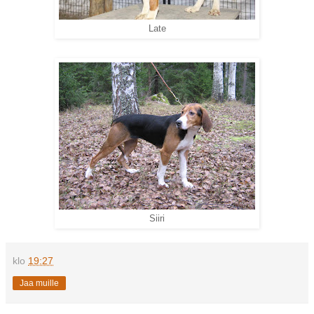
Late
Siiri
klo
19:27
Jaa muille