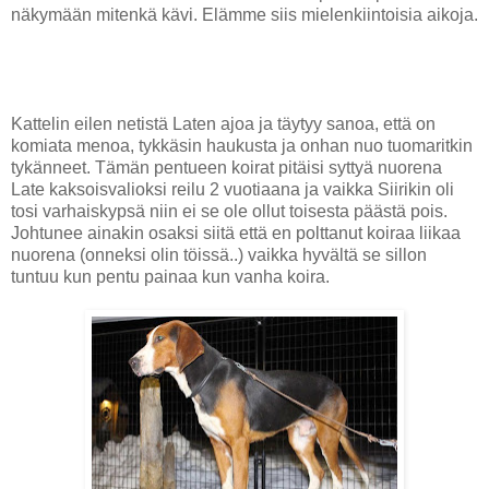
näkymään mitenkä kävi. Elämme siis mielenkiintoisia aikoja.
Kattelin eilen netistä Laten ajoa ja täytyy sanoa, että on
komiata menoa, tykkäsin haukusta ja onhan nuo tuomaritkin
tykänneet. Tämän pentueen koirat pitäisi syttyä nuorena
Late kaksoisvalioksi reilu 2 vuotiaana ja vaikka Siirikin oli
tosi varhaiskypsä niin ei se ole ollut toisesta päästä pois.
Johtunee ainakin osaksi siitä että en polttanut koiraa liikaa
nuorena (onneksi olin töissä..) vaikka hyvältä se sillon
tuntuu kun pentu painaa kun vanha koira.